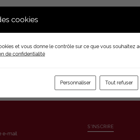
des cookies
des offres et promotions par e-mail
cookies et vous donne le contrôle sur ce que vous souhaitez ac
on de confidentialité
ENVOYER
Personnaliser
Tout refuser
S'INSCRIRE
e e-mail