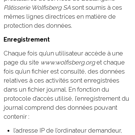
lors de votre
Pâtisserie Wolfisberg SA
sont soumis à ces
visite. Si vous
mêmes lignes directrices en matière de
refusez ces
cookies,
protection des données.
certaines
fonctionnalités
Enregistrement
disparaîtront
du site Web.
Chaque fois qu’un utilisateur accède à une
page du site
www.wolfisberg.org
et chaque
Marketing
fois qu’un fichier est consulté, des données
En partageant
votre intérêt et
relatives à ces activités sont enregistrées
votre
dans un fichier journal. En fonction du
comportement
lorsque vous
protocole d’accès utilisé, l’enregistrement du
visitez notre
site, vous
journal comprend des données pouvant
augmentez
contenir :
les chances
de voir du
contenu et
l’adresse IP de l’ordinateur demandeur,
des offres