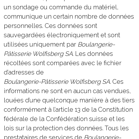
un sondage ou commande du matériel,
communique un certain nombre de données
Statistiques
Afin que
personnelles. Ces données sont
nous
sauvegardées électroniquement et sont
puissions
améliorer la
utilisées uniquement par
Boulangerie-
fonctionnalité
Pâtisserie Wolfisberg SA
et la
. Les données
structure du
récoltées sont comparées avec le fichier
site Web, en
fonction de la
d’adresses de
façon dont le
Boulangerie-Pâtisserie Wolfisberg SA
. Ces
site Web est
utilisé.
informations ne sont en aucun cas vendues,
louées d’une quelconque manière à des tiers
conformément à l’article 13 de la Constitution
Experience
Afin que notre
fédérale de la Confédération suisse et les
site Web
fonctionne
lois sur la protection des données. Tous les
aussi bien
prestataires de services de
Boulangerie-
que possible