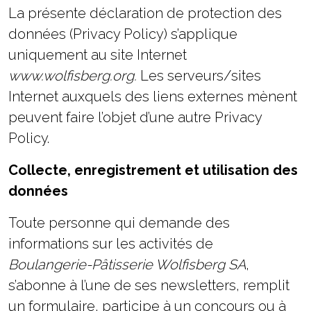
La présente déclaration de protection des
données (Privacy Policy) s’applique
uniquement au site Internet
www.wolfisberg.org.
Les serveurs/sites
Internet auxquels des liens externes mènent
peuvent faire l’objet d’une autre Privacy
Policy.
Collecte, enregistrement et utilisation des
données
Nécessaire
Toute personne qui demande des
Ces cookies ne
sont pas
informations sur les activités de
facultatifs. Ils
Boulangerie-Pâtisserie Wolfisberg SA
,
sont
nécessaires au
s’abonne à l’une de ses newsletters, remplit
fonctionnement
du site Web.
un formulaire, participe à un concours ou à