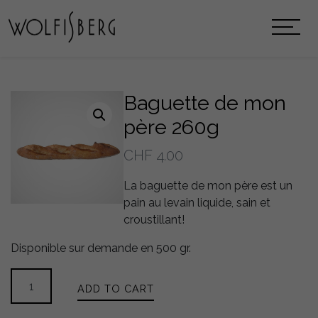
Baguette de mon
père 260g
CHF
4.00
La baguette de mon père est un
pain au levain liquide, sain et
croustillant!
Disponible sur demande en 500 gr.
Baguette
ADD TO CART
de
mon