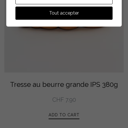
Tout accepter
Tresse au beurre grande IPS 380g
CHF
7.90
ADD TO CART