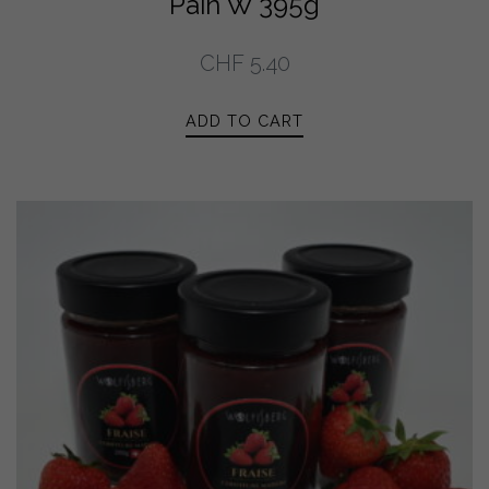
Pain W 395g
CHF
5.40
ADD TO CART