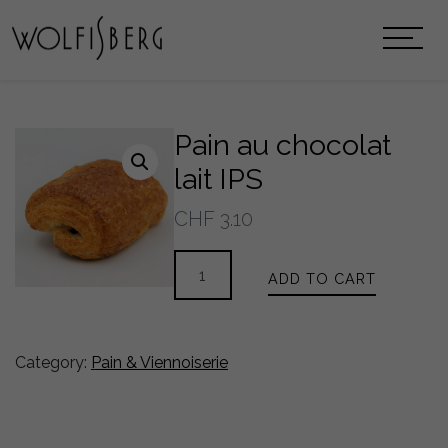
Pain au chocolat
lait IPS
CHF
3.10
Pain
ADD TO CART
au
chocolat
lait
IPS
Category:
Pain & Viennoiserie
quantity