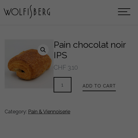
Pain chocolat noir
IPS
CHF
3.10
Pain
ADD TO CART
chocolat
noir
IPS
quantity
Category:
Pain & Viennoiserie