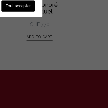
es
Saint-Honoré
Tout accepter
individuel
CHF
7.70
ADD TO CART