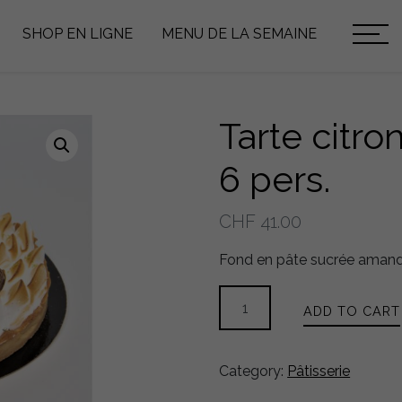
SHOP EN LIGNE
MENU DE LA SEMAINE
Tarte citr
6 pers.
CHF
41.00
Fond en pâte sucrée amande
Tarte
ADD TO CART
citron
meringuée
/
Category:
Pâtisserie
6