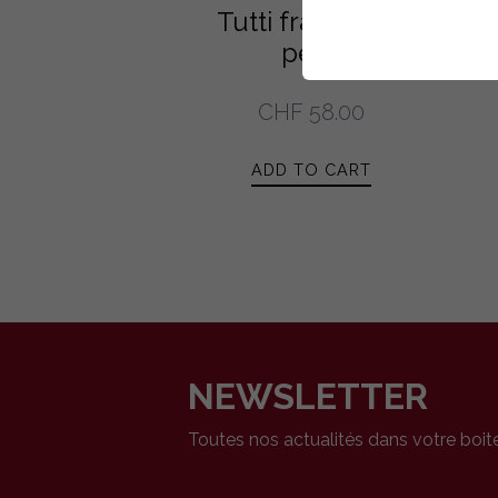
Tutti fraises / 8
pers.
CHF
58.00
ADD TO CART
NEWSLETTER
Toutes nos actualités dans votre boit