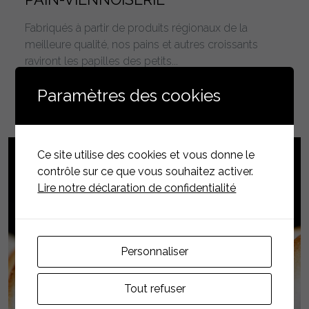
Fabriqués à partir de produits régionaux de la
meilleure qualité, nos pains et autres croissants
raviront les papilles des petits...
EN SAVOIR PLUS
Paramètres des cookies
Ce site utilise des cookies et vous donne le
contrôle sur ce que vous souhaitez activer.
Lire notre déclaration de confidentialité
Personnaliser
Tout refuser